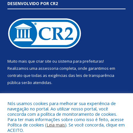
DESENVOLVIDO POR CR2
Muito mais que
criar site
ou
sistema para prefeituras
!
Realizamos uma
assessoria
completa, onde garantimos em
contrato que todas as exigências das
leis de transparência
pública
serão atendidas.
Conheça o
PNTP
e o
Radar da Transparência Pública
Nós usamos cookies para melhorar sua experiência de
navegação no portal. Ao utilizar nosso portal, você
concorda com a política de monitoramento de cookies.
Para ter mais informações sobre como isso é feito, acesse
Política de cookies (
Leia mais
). Se você concorda, clique em
Todos os direitos reservados a Prefeitura Municipal de Anapu.
ACEITO.