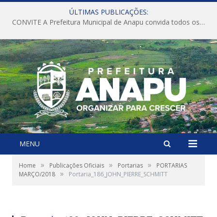
ÚLTIMAS PUBLICAÇÕES:
CONVITE A Prefeitura Municipal de Anapu convida todos os servidores públicos municipais para participarem da Audiência Pública de discussão da Lei de Diretrizes Orçamentárias (LDO), importante instrumento de planejamento das ações e investimentos da Administração Pública para o próximo exercício financeiro.
MENU
»
»
»
Home
Publicações Oficiais
Portarias
PORTARIAS
»
MARÇO/2018
Portaria_186_JOHN_PIERRE_SCHMITT