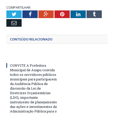
COMPARTILHAR:
Twitter
Facebook
Google+
Pinterest
LinkedIn
Tumblr
Email
CONTEÚDO RELACIONADO
CONVITE A Prefeitura
Municipal de Anapu convida
todos os servidores públicos
municipais para participarem
da Audiência Pública de
discussão da Lei de
Diretrizes Orçamentárias
(LDO), importante
instrumento de planejamento
das ações e investimentos da
Administração Pública para o