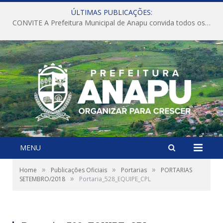
ÚLTIMAS PUBLICAÇÕES:
CONVITE A Prefeitura Municipal de Anapu convida todos os servidores públicos municipais para participarem da Audiência Pública de discussão da Lei de Diretrizes Orçamentárias (LDO), importante instrumento de planejamento das ações e investimentos da Administração Pública para o próximo exercício financeiro.
MENU
»
»
»
Home
Publicações Oficiais
Portarias
PORTARIAS
»
SETEMBRO/2018
Portaria_528_EQUIPE_CPL