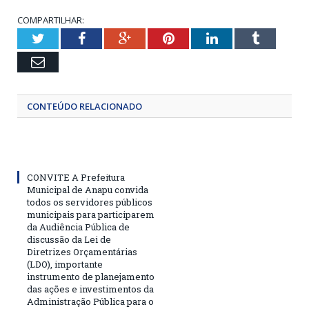
COMPARTILHAR:
Twitter
Facebook
Google+
Pinterest
LinkedIn
Tumblr
Email
CONTEÚDO RELACIONADO
CONVITE A Prefeitura
Municipal de Anapu convida
todos os servidores públicos
municipais para participarem
da Audiência Pública de
discussão da Lei de
Diretrizes Orçamentárias
(LDO), importante
instrumento de planejamento
das ações e investimentos da
Administração Pública para o