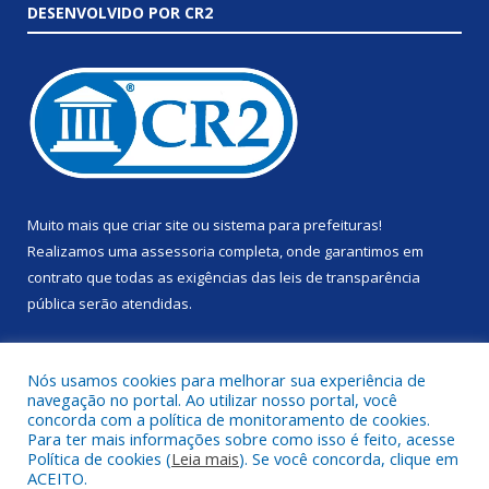
DESENVOLVIDO POR CR2
Muito mais que
criar site
ou
sistema para prefeituras
!
Realizamos uma
assessoria
completa, onde garantimos em
contrato que todas as exigências das
leis de transparência
pública
serão atendidas.
Conheça o
PNTP
e o
Radar da Transparência Pública
Nós usamos cookies para melhorar sua experiência de
navegação no portal. Ao utilizar nosso portal, você
concorda com a política de monitoramento de cookies.
Para ter mais informações sobre como isso é feito, acesse
Política de cookies (
Leia mais
). Se você concorda, clique em
Todos os direitos reservados a Prefeitura Municipal de Anapu.
ACEITO.