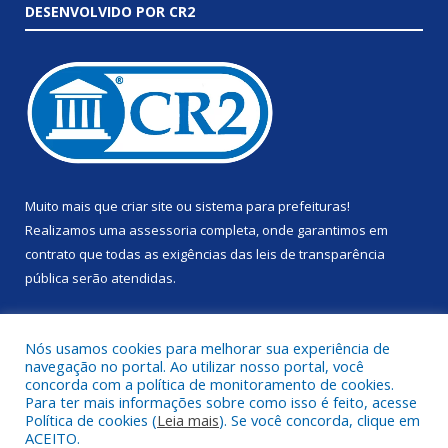
DESENVOLVIDO POR CR2
Muito mais que
criar site
ou
sistema para prefeituras
!
Realizamos uma
assessoria
completa, onde garantimos em
contrato que todas as exigências das
leis de transparência
pública
serão atendidas.
Conheça o
PNTP
e o
Radar da Transparência Pública
Nós usamos cookies para melhorar sua experiência de
navegação no portal. Ao utilizar nosso portal, você
concorda com a política de monitoramento de cookies.
Para ter mais informações sobre como isso é feito, acesse
Política de cookies (
Leia mais
). Se você concorda, clique em
Todos os direitos reservados a Prefeitura Municipal de Anapu.
ACEITO.