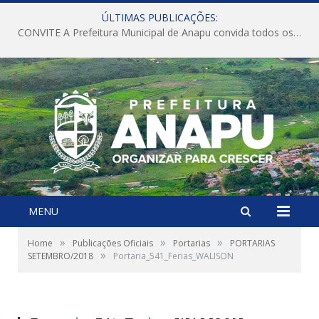
ÚLTIMAS PUBLICAÇÕES:
CONVITE A Prefeitura Municipal de Anapu convida todos os servidores públicos municipais para participarem da Audiência Pública de discussão da Lei de Diretrizes Orçamentárias (LDO), importante instrumento de planejamento das ações e investimentos da Administração Pública para o próximo exercício financeiro.
MENU
»
»
»
Home
Publicações Oficiais
Portarias
PORTARIAS
»
SETEMBRO/2018
Portaria_541_Ferias_WALISON