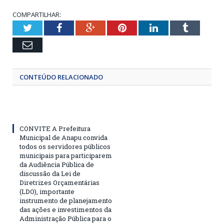
COMPARTILHAR:
Twitter
Facebook
Google+
Pinterest
LinkedIn
Tumblr
Email
CONTEÚDO RELACIONADO
CONVITE A Prefeitura
Municipal de Anapu convida
todos os servidores públicos
municipais para participarem
da Audiência Pública de
discussão da Lei de
Diretrizes Orçamentárias
(LDO), importante
instrumento de planejamento
das ações e investimentos da
Administração Pública para o