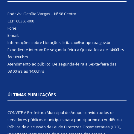
End.: Av. Getúlio Vargas – Nº 98 Centro
CEP: 68365-000
Fone:
E-mail:
Informações sobre Licitações: licitacao@anapu.pa.gov.br
Expediente interno: De segunda-feira a Quinta-feira de 14:00hrs
às 18:00hrs
Atendimento ao público: De segunda-feira a Sexta-feira das
08:00hrs às 14:00hrs
ÚLTIMAS PUBLICAÇÕES
CONVITE A Prefeitura Municipal de Anapu convida todos os
servidores públicos municipais para participarem da Audiência
Pública de discussão da Lei de Diretrizes Orçamentárias (LDO),
importante instrumento de planejamento das ações e