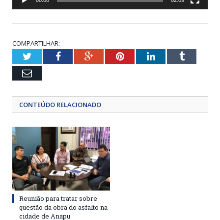
00:00
02:09
COMPARTILHAR:
Twitter
Facebook
Google+
Pinterest
LinkedIn
Tumblr
Email
CONTEÚDO RELACIONADO
Reunião para tratar sobre
questão da obra do asfalto na
cidade de Anapu