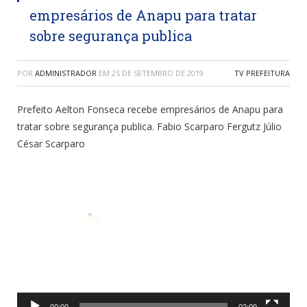
empresários de Anapu para tratar
sobre segurança publica
POR
ADMINISTRADOR
EM
25 DE SETEMBRO DE 2019
TV PREFEITURA
Prefeito Aelton Fonseca recebe empresários de Anapu para
tratar sobre segurança publica. Fabio Scarparo Fergutz Júlio
César Scarparo
Tocador
de
vídeo