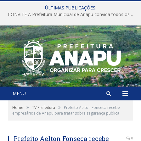
ÚLTIMAS PUBLICAÇÕES:
CONVITE A Prefeitura Municipal de Anapu convida todos os servidores públicos municipais para participarem da Audiência Pública de discussão da Lei de Diretrizes Orçamentárias (LDO), importante instrumento de planejamento das ações e investimentos da Administração Pública para o próximo exercício financeiro.
MENU
»
»
Home
TV Prefeitura
Prefeito Aelton Fonseca recebe
empresários de Anapu para tratar sobre segurança publica
Prefeito Aelton Fonseca recebe
0