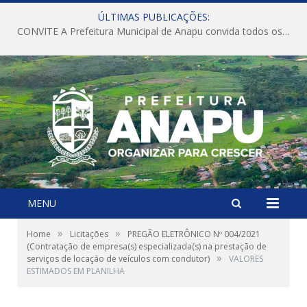
ÚLTIMAS PUBLICAÇÕES:
CONVITE A Prefeitura Municipal de Anapu convida todos os servidores públicos municipais para participarem da Audiência Pública de discussão da Lei de Diretrizes Orçamentárias (LDO), importante instrumento de planejamento das ações e investimentos da Administração Pública para o próximo exercício financeiro.
MENU
»
»
Home
Licitações
PREGÃO ELETRÔNICO Nº 004/2021
(Contratação de empresa(s) especializada(s) na prestação de
»
serviços de locação de veículos com condutor)
VALORES
ESTIMADOS EM PLANILHA