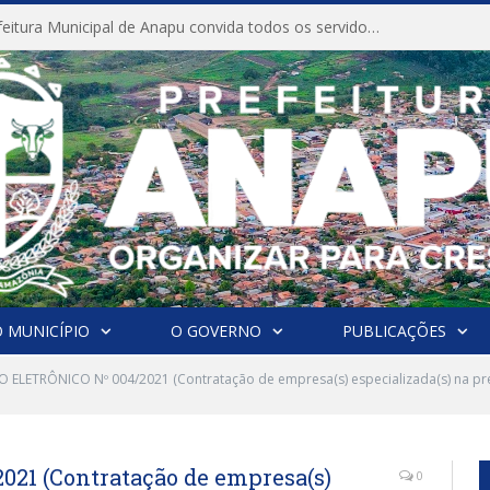
CONVITE A Prefeitura Municipal de Anapu convida todos os servidores públicos municipais para participarem da Audiência Pública de discussão da Lei de Diretrizes Orçamentárias (LDO), importante instrumento de planejamento das ações e investimentos da Administração Pública para o próximo exercício financeiro.
 MUNICÍPIO
O GOVERNO
PUBLICAÇÕES
 ELETRÔNICO Nº 004/2021 (Contratação de empresa(s) especializada(s) na pre
21 (Contratação de empresa(s)
0