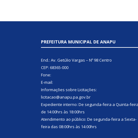
PREFEITURA MUNICIPAL DE ANAPU
End.: Av. Getúlio Vargas – Nº 98 Centro
CEP: 68365-000
Fone:
E-mail:
Informações sobre Licitações:
licitacao@anapu.pa.gov.br
Expediente interno: De segunda-feira a Quinta-feir
de 14:00hrs às 18:00hrs
Atendimento ao público: De segunda-feira a Sexta-
feira das 08:00hrs às 14:00hrs