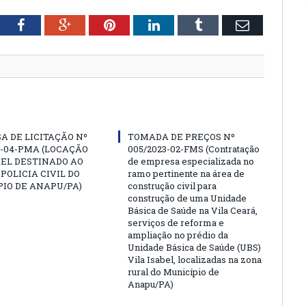
tter
Facebook
Google+
Pinterest
LinkedIn
Tumblr
Email
A DE LICITAÇÃO Nº
TOMADA DE PREÇOS Nº
3-04-PMA (LOCAÇÃO
005/2023-02-FMS (Contratação
EL DESTINADO AO
de empresa especializada no
 POLICIA CIVIL DO
ramo pertinente na área de
IO DE ANAPU/PA)
construção civil para
construção de uma Unidade
Básica de Saúde na Vila Ceará,
serviços de reforma e
ampliação no prédio da
Unidade Básica de Saúde (UBS)
Vila Isabel, localizadas na zona
rural do Município de
Anapu/PA)