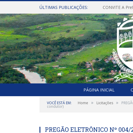
ÚLTIMAS PUBLICAÇÕES:
PÁGINA INICIAL
O
»
»
VOCÊ ESTÁ EM:
Home
Licitações
PREGÃO
condutor)
PREGÃO ELETRÔNICO Nº 004/20