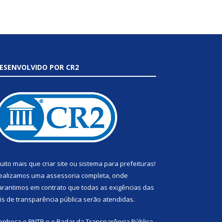
ESENVOLVIDO POR CR2
uito mais que
criar site
ou
sistema para prefeituras
!
ealizamos uma
assessoria
completa, onde
arantimos em contrato que todas as exigências das
eis de transparência pública
serão atendidas.
onheça o
PNTP
e o
Radar da Transparência Pública