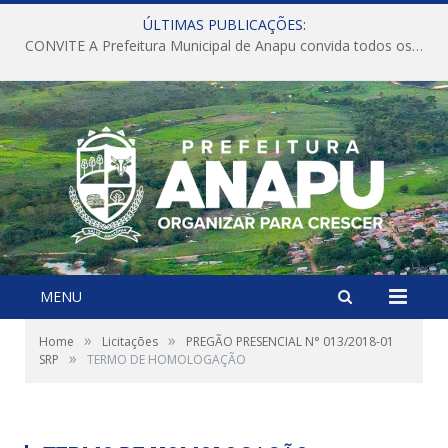
ÚLTIMAS PUBLICAÇÕES:
CONVITE A Prefeitura Municipal de Anapu convida todos os servidores públicos municipais para participarem da Audiência Pública de discussão da Lei de Diretrizes Orçamentárias (LDO), importante instrumento de planejamento das ações e investimentos da Administração Pública para o próximo exercício financeiro.
MENU
»
»
Home
Licitações
PREGÃO PRESENCIAL N° 013/2018-01
»
SRP
TERMO DE HOMOLOGAÇÃO