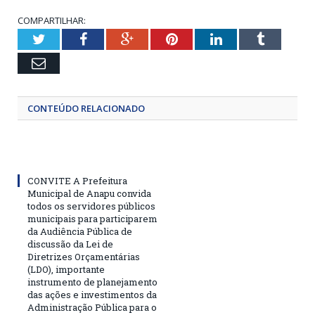
COMPARTILHAR:
Twitter
Facebook
Google+
Pinterest
LinkedIn
Tumblr
Email
CONTEÚDO RELACIONADO
CONVITE A Prefeitura
Municipal de Anapu convida
todos os servidores públicos
municipais para participarem
da Audiência Pública de
discussão da Lei de
Diretrizes Orçamentárias
(LDO), importante
instrumento de planejamento
das ações e investimentos da
Administração Pública para o