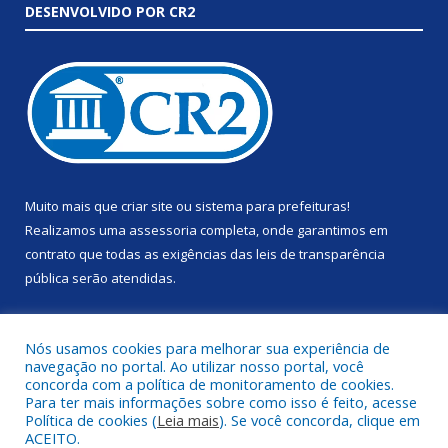
DESENVOLVIDO POR CR2
Muito mais que
criar site
ou
sistema para prefeituras
!
Realizamos uma
assessoria
completa, onde garantimos em
contrato que todas as exigências das
leis de transparência
pública
serão atendidas.
Conheça o
PNTP
e o
Radar da Transparência Pública
Nós usamos cookies para melhorar sua experiência de
navegação no portal. Ao utilizar nosso portal, você
concorda com a política de monitoramento de cookies.
Para ter mais informações sobre como isso é feito, acesse
Política de cookies (
Leia mais
). Se você concorda, clique em
Todos os direitos reservados a Prefeitura Municipal de Anapu.
ACEITO.