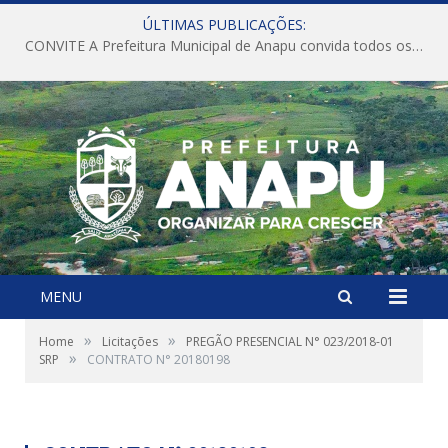
ÚLTIMAS PUBLICAÇÕES:
CONVITE A Prefeitura Municipal de Anapu convida todos os servidores públicos municipais para participarem da Audiência Pública de discussão da Lei de Diretrizes Orçamentárias (LDO), importante instrumento de planejamento das ações e investimentos da Administração Pública para o próximo exercício financeiro.
MENU
»
»
Home
Licitações
PREGÃO PRESENCIAL N° 023/2018-01
»
SRP
CONTRATO N° 20180198