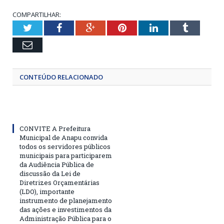
COMPARTILHAR:
Twitter
Facebook
Google+
Pinterest
LinkedIn
Tumblr
Email
CONTEÚDO RELACIONADO
CONVITE A Prefeitura
Municipal de Anapu convida
todos os servidores públicos
municipais para participarem
da Audiência Pública de
discussão da Lei de
Diretrizes Orçamentárias
(LDO), importante
instrumento de planejamento
das ações e investimentos da
Administração Pública para o