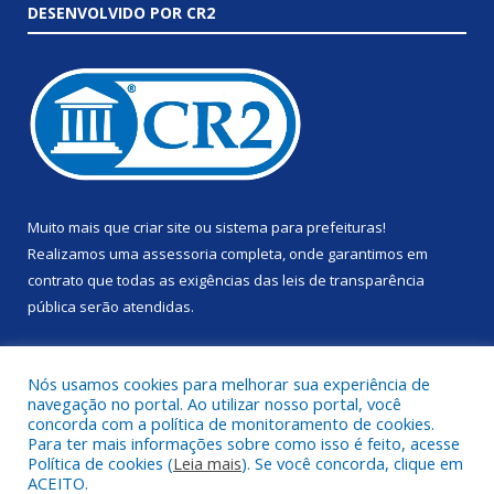
DESENVOLVIDO POR CR2
Muito mais que
criar site
ou
sistema para prefeituras
!
Realizamos uma
assessoria
completa, onde garantimos em
contrato que todas as exigências das
leis de transparência
pública
serão atendidas.
Conheça o
PNTP
e o
Radar da Transparência Pública
Nós usamos cookies para melhorar sua experiência de
navegação no portal. Ao utilizar nosso portal, você
concorda com a política de monitoramento de cookies.
Para ter mais informações sobre como isso é feito, acesse
Política de cookies (
Leia mais
). Se você concorda, clique em
Todos os direitos reservados a Prefeitura Municipal de Anapu.
ACEITO.