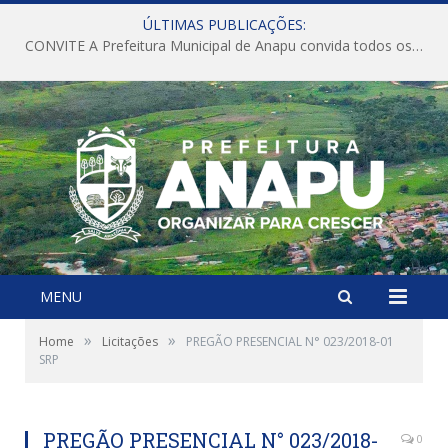
ÚLTIMAS PUBLICAÇÕES:
CONVITE A Prefeitura Municipal de Anapu convida todos os servidores públicos municipais para participarem da Audiência Pública de discussão da Lei de Diretrizes Orçamentárias (LDO), importante instrumento de planejamento das ações e investimentos da Administração Pública para o próximo exercício financeiro.
MENU
»
»
Home
Licitações
PREGÃO PRESENCIAL N° 023/2018-01
SRP
PREGÃO PRESENCIAL N° 023/2018-
0