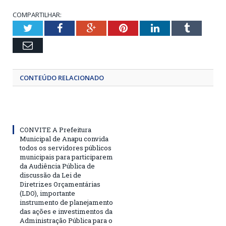
COMPARTILHAR:
Twitter
Facebook
Google+
Pinterest
LinkedIn
Tumblr
Email
CONTEÚDO RELACIONADO
CONVITE A Prefeitura
Municipal de Anapu convida
todos os servidores públicos
municipais para participarem
da Audiência Pública de
discussão da Lei de
Diretrizes Orçamentárias
(LDO), importante
instrumento de planejamento
das ações e investimentos da
Administração Pública para o