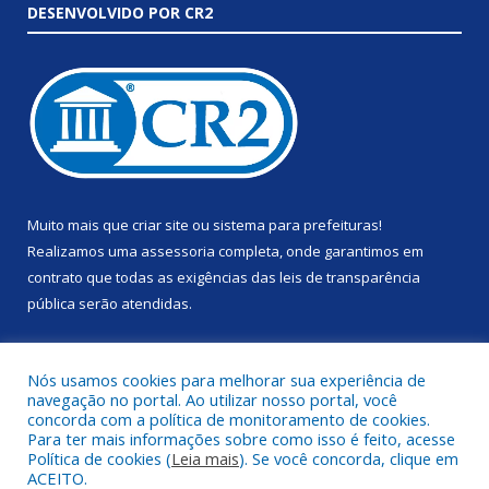
DESENVOLVIDO POR CR2
Muito mais que
criar site
ou
sistema para prefeituras
!
Realizamos uma
assessoria
completa, onde garantimos em
contrato que todas as exigências das
leis de transparência
pública
serão atendidas.
Conheça o
PNTP
e o
Radar da Transparência Pública
Nós usamos cookies para melhorar sua experiência de
navegação no portal. Ao utilizar nosso portal, você
concorda com a política de monitoramento de cookies.
Para ter mais informações sobre como isso é feito, acesse
Política de cookies (
Leia mais
). Se você concorda, clique em
Todos os direitos reservados a Prefeitura Municipal de Anapu.
ACEITO.