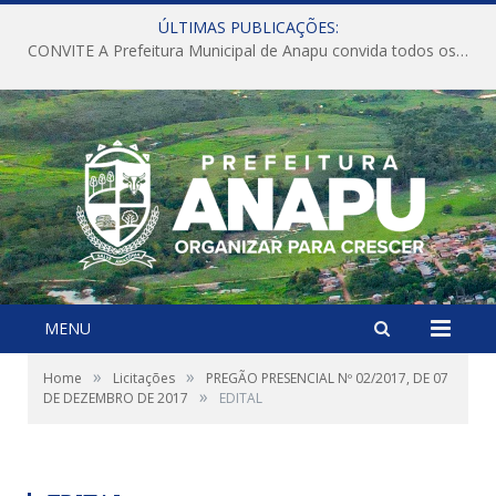
ÚLTIMAS PUBLICAÇÕES:
CONVITE A Prefeitura Municipal de Anapu convida todos os servidores públicos municipais para participarem da Audiência Pública de discussão da Lei de Diretrizes Orçamentárias (LDO), importante instrumento de planejamento das ações e investimentos da Administração Pública para o próximo exercício financeiro.
MENU
»
»
Home
Licitações
PREGÃO PRESENCIAL Nº 02/2017, DE 07
»
DE DEZEMBRO DE 2017
EDITAL