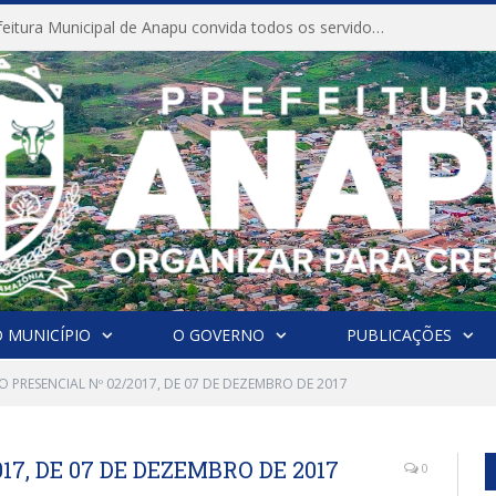
CONVITE A Prefeitura Municipal de Anapu convida todos os servidores públicos municipais para participarem da Audiência Pública de discussão da Lei de Diretrizes Orçamentárias (LDO), importante instrumento de planejamento das ações e investimentos da Administração Pública para o próximo exercício financeiro.
 MUNICÍPIO
O GOVERNO
PUBLICAÇÕES
 PRESENCIAL Nº 02/2017, DE 07 DE DEZEMBRO DE 2017
7, DE 07 DE DEZEMBRO DE 2017
0