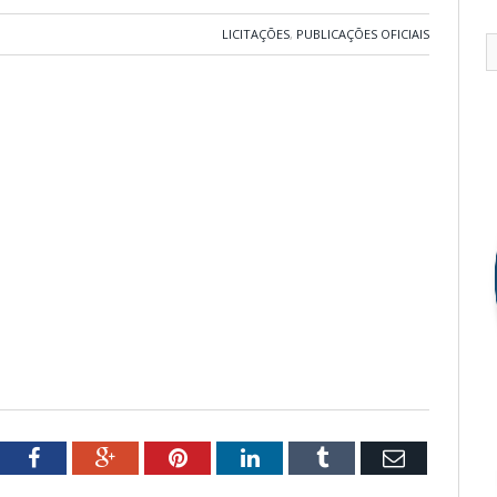
LICITAÇÕES
,
PUBLICAÇÕES OFICIAIS
tter
Facebook
Google+
Pinterest
LinkedIn
Tumblr
Email