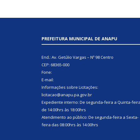
PREFEITURA MUNICIPAL DE ANAPU
End.: Av. Getúlio Vargas – Nº 98 Centro
CEP: 68365-000
Fone:
E-mail:
Informações sobre Licitações:
licitacao@anapu.pa.gov.br
Expediente interno: De segunda-feira a Quinta-feir
de 14:00hrs às 18:00hrs
Atendimento ao público: De segunda-feira a Sexta-
feira das 08:00hrs às 14:00hrs