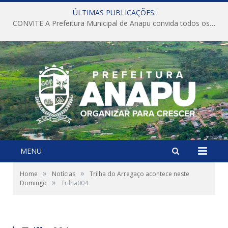
ÚLTIMAS PUBLICAÇÕES:
CONVITE A Prefeitura Municipal de Anapu convida todos os servidores públicos municipais para participarem da Audiência Pública de discussão da Lei de Diretrizes Orçamentárias (LDO), importante instrumento de planejamento das ações e investimentos da Administração Pública para o próximo exercício financeiro.
MENU
»
»
Home
Notícias
Trilha do Arregaço acontece neste
»
Domingo
Trilha004