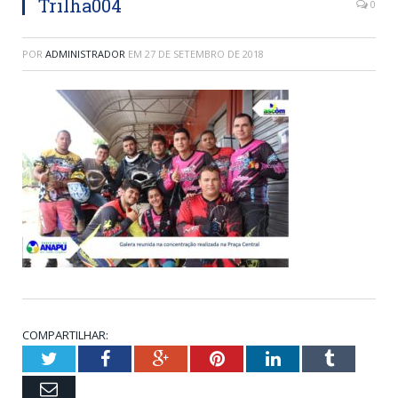
Trilha004
0
POR
ADMINISTRADOR
EM
27 DE SETEMBRO DE 2018
COMPARTILHAR:
Twitter
Facebook
Google+
Pinterest
LinkedIn
Tumblr
Email