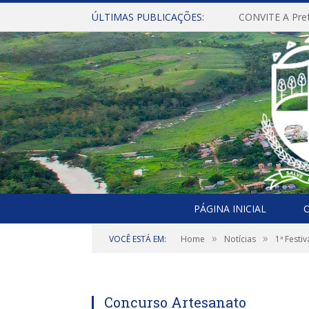
ÚLTIMAS PUBLICAÇÕES:
PÁGINA INICIAL
O
»
»
VOCÊ ESTÁ EM:
Home
Notícias
1ª Festi
Concurso Artesanato