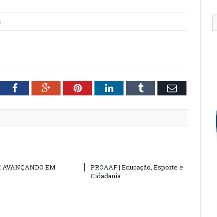
5
tter
Facebook
Google+
Pinterest
LinkedIn
Tumblr
Email
E AVANÇANDO EM
PROAAF | Educação, Esporte e
Cidadania.