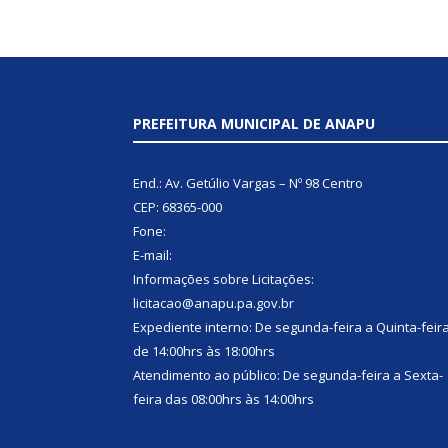
PREFEITURA MUNICIPAL DE ANAPU
End.: Av. Getúlio Vargas – Nº 98 Centro
CEP: 68365-000
Fone:
E-mail:
Informações sobre Licitações:
licitacao@anapu.pa.gov.br
Expediente interno: De segunda-feira a Quinta-feir
de 14:00hrs às 18:00hrs
Atendimento ao público: De segunda-feira a Sexta-
feira das 08:00hrs às 14:00hrs