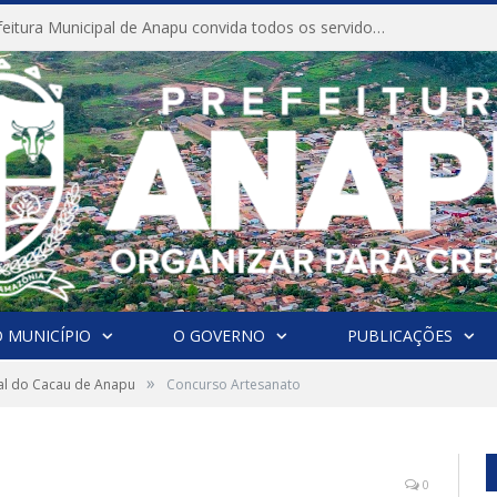
CONVITE A Prefeitura Municipal de Anapu convida todos os servidores públicos municipais para participarem da Audiência Pública de discussão da Lei de Diretrizes Orçamentárias (LDO), importante instrumento de planejamento das ações e investimentos da Administração Pública para o próximo exercício financeiro.
 MUNICÍPIO
O GOVERNO
PUBLICAÇÕES
»
val do Cacau de Anapu
Concurso Artesanato
0