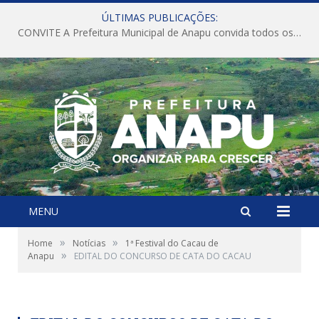
ÚLTIMAS PUBLICAÇÕES:
CONVITE A Prefeitura Municipal de Anapu convida todos os servidores públicos municipais para participarem da Audiência Pública de discussão da Lei de Diretrizes Orçamentárias (LDO), importante instrumento de planejamento das ações e investimentos da Administração Pública para o próximo exercício financeiro.
MENU
»
»
Home
Notícias
1ª Festival do Cacau de
»
Anapu
EDITAL DO CONCURSO DE CATA DO CACAU