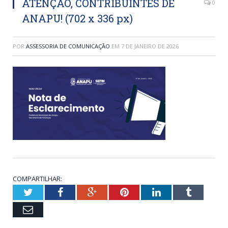
ATENÇÃO, CONTRIBUINTES DE
0
ANAPU! (702 x 336 px)
POR
ASSESSORIA DE COMUNICAÇÃO
EM
7 DE JANEIRO DE 2026
COMPARTILHAR:
Twitter
Facebook
Google+
Pinterest
LinkedIn
Tumblr
Email