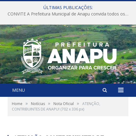
ÚLTIMAS PUBLICAÇÕES:
CONVITE A Prefeitura Municipal de Anapu convida todos os servidores públicos municipais para participarem da Audiência Pública de discussão da Lei de Diretrizes Orçamentárias (LDO), importante instrumento de planejamento das ações e investimentos da Administração Pública para o próximo exercício financeiro.
MENU
»
»
»
Home
Notícias
Nota Oficial
ATENÇÃO,
CONTRIBUINTES DE ANAPU! (702 x 336 px)