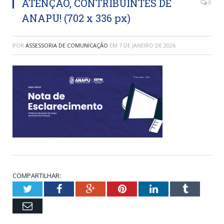
ATENÇÃO, CONTRIBUINTES DE
0
ANAPU! (702 x 336 px)
POR
ASSESSORIA DE COMUNICAÇÃO
EM
7 DE JANEIRO DE 2026
COMPARTILHAR:
Twitter
Facebook
Google+
Pinterest
LinkedIn
Tumblr
Email