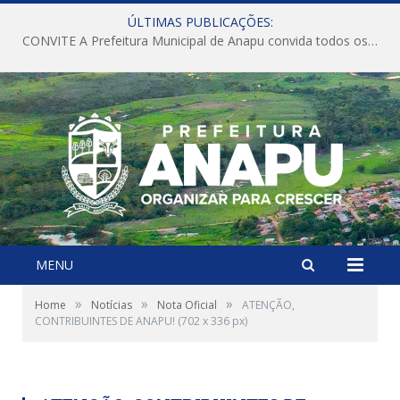
ÚLTIMAS PUBLICAÇÕES:
CONVITE A Prefeitura Municipal de Anapu convida todos os servidores públicos municipais para participarem da Audiência Pública de discussão da Lei de Diretrizes Orçamentárias (LDO), importante instrumento de planejamento das ações e investimentos da Administração Pública para o próximo exercício financeiro.
MENU
»
»
»
Home
Notícias
Nota Oficial
ATENÇÃO,
CONTRIBUINTES DE ANAPU! (702 x 336 px)