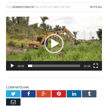
POR
ADMINISTRADOR
EM
22 DE OUTUBRO DE 2021
NOTÍCIAS
Tocador
de
vídeo
00:00
01:00
COMPARTILHAR:
Twitter
Facebook
Google+
Pinterest
LinkedIn
Tumblr
Email