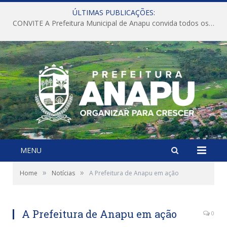
ÚLTIMAS PUBLICAÇÕES:
CONVITE A Prefeitura Municipal de Anapu convida todos os servidores públicos municipais para participarem da Audiência Pública de discussão da Lei de Diretrizes Orçamentárias (LDO), importante instrumento de planejamento das ações e investimentos da Administração Pública para o próximo exercício financeiro.
MENU
»
»
Home
Notícias
A Prefeitura de Anapu em ação
A Prefeitura de Anapu em ação
0