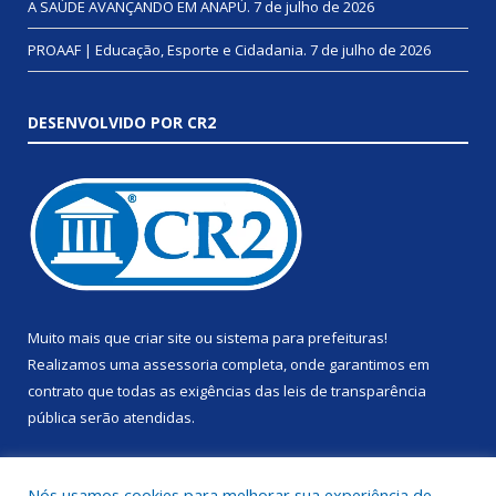
A SAÚDE AVANÇANDO EM ANAPÚ.
7 de julho de 2026
PROAAF | Educação, Esporte e Cidadania.
7 de julho de 2026
DESENVOLVIDO POR CR2
Muito mais que
criar site
ou
sistema para prefeituras
!
Realizamos uma
assessoria
completa, onde garantimos em
contrato que todas as exigências das
leis de transparência
pública
serão atendidas.
Conheça o
PNTP
e o
Radar da Transparência Pública
Nós usamos cookies para melhorar sua experiência de