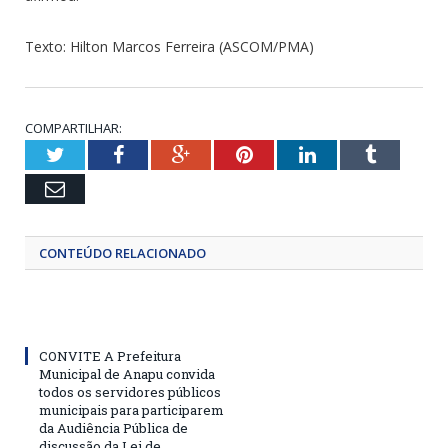
Texto: Hilton Marcos Ferreira (ASCOM/PMA)
COMPARTILHAR:
Twitter
Facebook
Google+
Pinterest
LinkedIn
Tumblr
Email
CONTEÚDO RELACIONADO
CONVITE A Prefeitura
Municipal de Anapu convida
todos os servidores públicos
municipais para participarem
da Audiência Pública de
discussão da Lei de