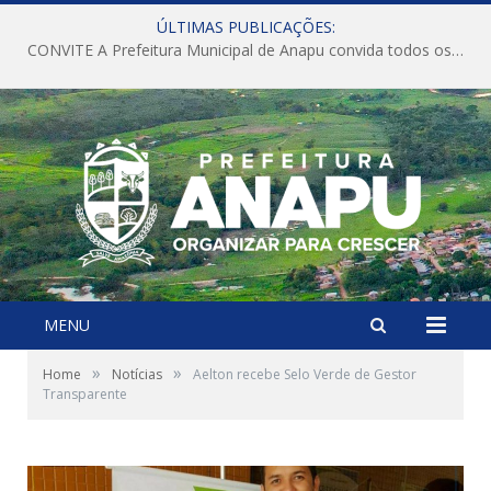
ÚLTIMAS PUBLICAÇÕES:
CONVITE A Prefeitura Municipal de Anapu convida todos os servidores públicos municipais para participarem da Audiência Pública de discussão da Lei de Diretrizes Orçamentárias (LDO), importante instrumento de planejamento das ações e investimentos da Administração Pública para o próximo exercício financeiro.
MENU
»
»
Home
Notícias
Aelton recebe Selo Verde de Gestor
Transparente