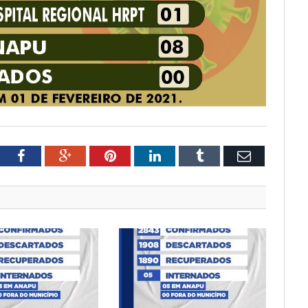
tter
Facebook
Google+
Pinterest
LinkedIn
Tumblr
Email