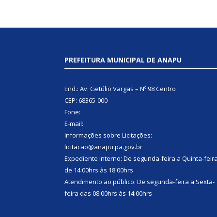
PREFEITURA MUNICIPAL DE ANAPU
End.: Av. Getúlio Vargas – Nº 98 Centro
CEP: 68365-000
Fone:
E-mail:
Informações sobre Licitações:
licitacao@anapu.pa.gov.br
Expediente interno: De segunda-feira a Quinta-feir
de 14:00hrs às 18:00hrs
Atendimento ao público: De segunda-feira a Sexta-
feira das 08:00hrs às 14:00hrs