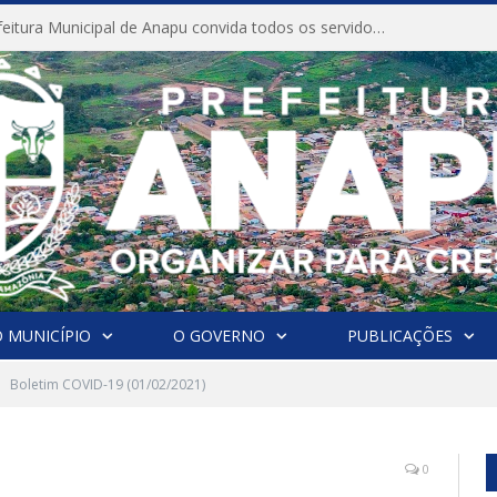
CONVITE A Prefeitura Municipal de Anapu convida todos os servidores públicos municipais para participarem da Audiência Pública de discussão da Lei de Diretrizes Orçamentárias (LDO), importante instrumento de planejamento das ações e investimentos da Administração Pública para o próximo exercício financeiro.
 MUNICÍPIO
O GOVERNO
PUBLICAÇÕES
Boletim COVID-19 (01/02/2021)
0