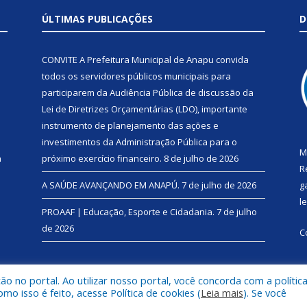
ÚLTIMAS PUBLICAÇÕES
D
CONVITE A Prefeitura Municipal de Anapu convida
todos os servidores públicos municipais para
participarem da Audiência Pública de discussão da
Lei de Diretrizes Orçamentárias (LDO), importante
instrumento de planejamento das ações e
investimentos da Administração Pública para o
M
a
próximo exercício financeiro.
8 de julho de 2026
R
A SAÚDE AVANÇANDO EM ANAPÚ.
7 de julho de 2026
g
l
PROAAF | Educação, Esporte e Cidadania.
7 de julho
de 2026
C
 no portal. Ao utilizar nosso portal, você concorda com a polític
 isso é feito, acesse Política de cookies (
Leia mais
). Se você
l de Anapu.
Mapa do Si