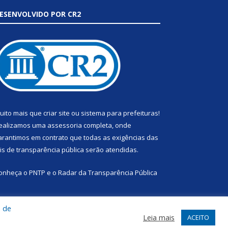
ESENVOLVIDO POR CR2
uito mais que
criar site
ou
sistema para prefeituras
!
ealizamos uma
assessoria
completa, onde
arantimos em contrato que todas as exigências das
eis de transparência pública
serão atendidas.
onheça o
PNTP
e o
Radar da Transparência Pública
a de
Leia mais
ACEITO
te
Acessar Área Administrativa
Acessar Webmail