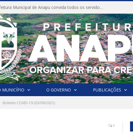
CONVITE A Prefeitura Municipal de Anapu convida todos os servidores públicos municipais para participarem da Audiência Pública de discussão da Lei de Diretrizes Orçamentárias (LDO), importante instrumento de planejamento das ações e investimentos da Administração Pública para o próximo exercício financeiro.
 MUNICÍPIO
O GOVERNO
PUBLICAÇÕES
Boletim COVID-19 (03/09/2021)
0