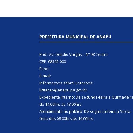
PREFEITURA MUNICIPAL DE ANAPU
End.: Av. Getúlio Vargas – Nº 98 Centro
CEP: 68365-000
Fone:
E-mail:
Informações sobre Licitações:
licitacao@anapu.pa.gov.br
Expediente interno: De segunda-feira a Quinta-feir
de 14:00hrs às 18:00hrs
Atendimento ao público: De segunda-feira a Sexta-
feira das 08:00hrs às 14:00hrs