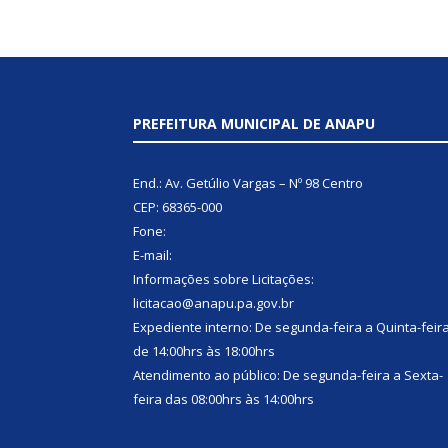
PREFEITURA MUNICIPAL DE ANAPU
End.: Av. Getúlio Vargas – Nº 98 Centro
CEP: 68365-000
Fone:
E-mail:
Informações sobre Licitações:
licitacao@anapu.pa.gov.br
Expediente interno: De segunda-feira a Quinta-feir
de 14:00hrs às 18:00hrs
Atendimento ao público: De segunda-feira a Sexta-
feira das 08:00hrs às 14:00hrs