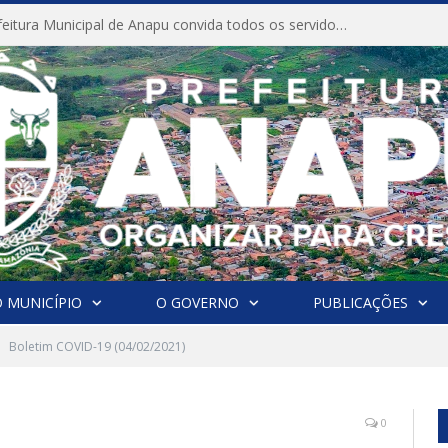
CONVITE A Prefeitura Municipal de Anapu convida todos os servidores públicos municipais para participarem da Audiência Pública de discussão da Lei de Diretrizes Orçamentárias (LDO), importante instrumento de planejamento das ações e investimentos da Administração Pública para o próximo exercício financeiro.
 MUNICÍPIO
O GOVERNO
PUBLICAÇÕES
Boletim COVID-19 (04/02/2021)
0