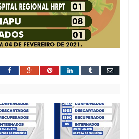
tter
Facebook
Google+
Pinterest
LinkedIn
Tumblr
Email