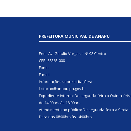
PREFEITURA MUNICIPAL DE ANAPU
End.: Av. Getúlio Vargas – Nº 98 Centro
CEP: 68365-000
Fone:
E-mail:
Informações sobre Licitações:
licitacao@anapu.pa.gov.br
Expediente interno: De segunda-feira a Quinta-feir
de 14:00hrs às 18:00hrs
Atendimento ao público: De segunda-feira a Sexta-
feira das 08:00hrs às 14:00hrs