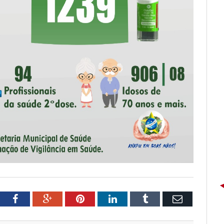
tter
Facebook
Google+
Pinterest
LinkedIn
Tumblr
Email