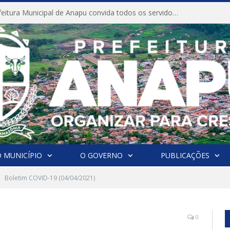
CONVITE A Prefeitura Municipal de Anapu convida todos os servidores públicos municipais para participarem da Audiência Pública de discussão da Lei de Diretrizes Orçamentárias (LDO), importante instrumento de planejamento das ações e investimentos da Administração Pública para o próximo exercício financeiro.
 MUNICÍPIO
O GOVERNO
PUBLICAÇÕES
Boletim COVID-19 (04/04/2021)
0