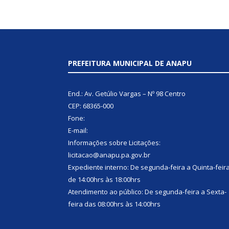
PREFEITURA MUNICIPAL DE ANAPU
End.: Av. Getúlio Vargas – Nº 98 Centro
CEP: 68365-000
Fone:
E-mail:
Informações sobre Licitações:
licitacao@anapu.pa.gov.br
Expediente interno: De segunda-feira a Quinta-feir
de 14:00hrs às 18:00hrs
Atendimento ao público: De segunda-feira a Sexta-
feira das 08:00hrs às 14:00hrs