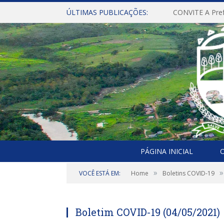
ÚLTIMAS PUBLICAÇÕES:
PÁGINA INICIAL
O
»
»
VOCÊ ESTÁ EM:
Home
Boletins COVID-19
Boletim COVID-19 (04/05/2021)