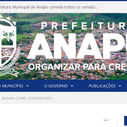
CONVITE A Prefeitura Municipal de Anapu convida todos os servidores públicos municipais para participarem da Audiência Pública de discussão da Lei de Diretrizes Orçamentárias (LDO), importante instrumento de planejamento das ações e investimentos da Administração Pública para o próximo exercício financeiro.
 MUNICÍPIO
O GOVERNO
PUBLICAÇÕES
Boletim COVID-19 (04/05/2021)
0