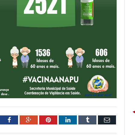
tter
Facebook
Google+
Pinterest
LinkedIn
Tumblr
Email