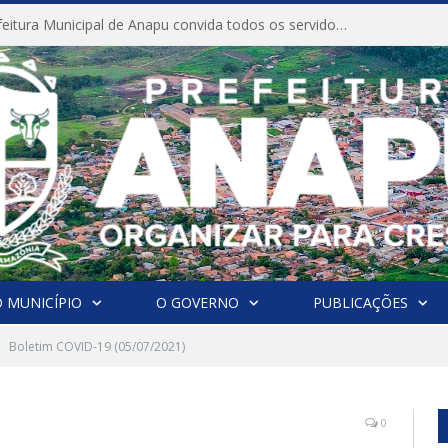
CONVITE A Prefeitura Municipal de Anapu convida todos os servidores públicos municipais para participarem da Audiência Pública de discussão da Lei de Diretrizes Orçamentárias (LDO), importante instrumento de planejamento das ações e investimentos da Administração Pública para o próximo exercício financeiro.
 MUNICÍPIO
O GOVERNO
PUBLICAÇÕES
Boletim COVID-19 (05/07/2021)
0