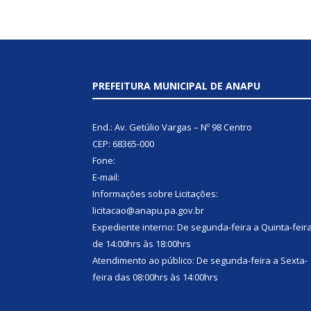
PREFEITURA MUNICIPAL DE ANAPU
End.: Av. Getúlio Vargas – Nº 98 Centro
CEP: 68365-000
Fone:
E-mail:
Informações sobre Licitações:
licitacao@anapu.pa.gov.br
Expediente interno: De segunda-feira a Quinta-feir
de 14:00hrs às 18:00hrs
Atendimento ao público: De segunda-feira a Sexta-
feira das 08:00hrs às 14:00hrs