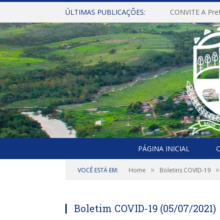
ÚLTIMAS PUBLICAÇÕES:
PÁGINA INICIAL
O
»
»
VOCÊ ESTÁ EM:
Home
Boletins COVID-19
Boletim COVID-19 (05/07/2021)