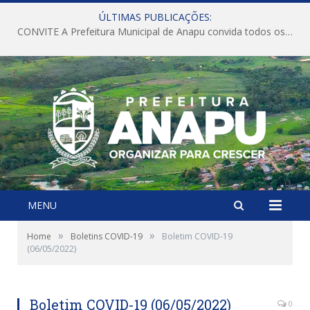
ÚLTIMAS PUBLICAÇÕES:
CONVITE A Prefeitura Municipal de Anapu convida todos os servidores públicos municipais para participarem da Audiência Pública de discussão da Lei de Diretrizes Orçamentárias (LDO), importante instrumento de planejamento das ações e investimentos da Administração Pública para o próximo exercício financeiro.
MENU
»
»
Home
Boletins COVID-19
Boletim COVID-19
(06/05/2022)
Boletim COVID-19 (06/05/2022)
0