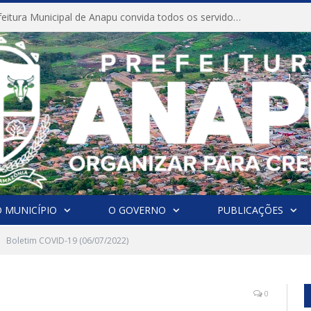
CONVITE A Prefeitura Municipal de Anapu convida todos os servidores públicos municipais para participarem da Audiência Pública de discussão da Lei de Diretrizes Orçamentárias (LDO), importante instrumento de planejamento das ações e investimentos da Administração Pública para o próximo exercício financeiro.
 MUNICÍPIO
O GOVERNO
PUBLICAÇÕES
Boletim COVID-19 (06/07/2022)
0