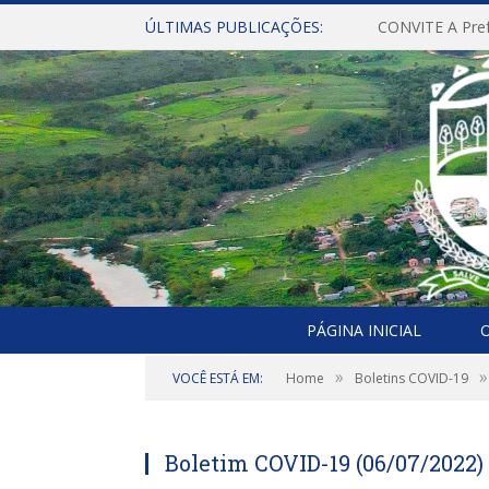
ÚLTIMAS PUBLICAÇÕES:
PÁGINA INICIAL
O
»
»
VOCÊ ESTÁ EM:
Home
Boletins COVID-19
Boletim COVID-19 (06/07/2022)