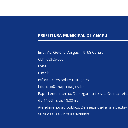
PREFEITURA MUNICIPAL DE ANAPU
End.: Av. Getúlio Vargas – Nº 98 Centro
CEP: 68365-000
Fone:
E-mail:
Informações sobre Licitações:
licitacao@anapu.pa.gov.br
Expediente interno: De segunda-feira a Quinta-feir
de 14:00hrs às 18:00hrs
Atendimento ao público: De segunda-feira a Sexta-
feira das 08:00hrs às 14:00hrs