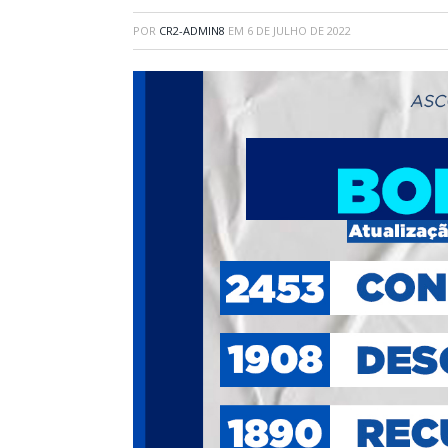
POR
CR2-ADMIN8
EM
6 DE JULHO DE 2022