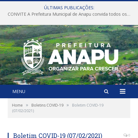
ÚLTIMAS PUBLICAÇÕES:
CONVITE A Prefeitura Municipal de Anapu convida todos os servidores públicos municipais para participarem da Audiência Pública de discussão da Lei de Diretrizes Orçamentárias (LDO), importante instrumento de planejamento das ações e investimentos da Administração Pública para o próximo exercício financeiro.
MENU
»
»
Home
Boletins COVID-19
Boletim COVID-19
(07/02/2021)
Boletim COVID-19 (07/02/2021)
0