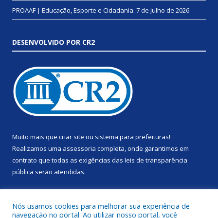
PROAAF | Educação, Esporte e Cidadania.
7 de julho de 2026
DESENVOLVIDO POR CR2
Muito mais que
criar site
ou
sistema para prefeituras
!
Realizamos uma
assessoria
completa, onde garantimos em
contrato que todas as exigências das
leis de transparência
pública
serão atendidas.
Conheça o
PNTP
e o
Radar da Transparência Pública
Nós usamos cookies para melhorar sua experiência de
navegação no portal. Ao utilizar nosso portal, você