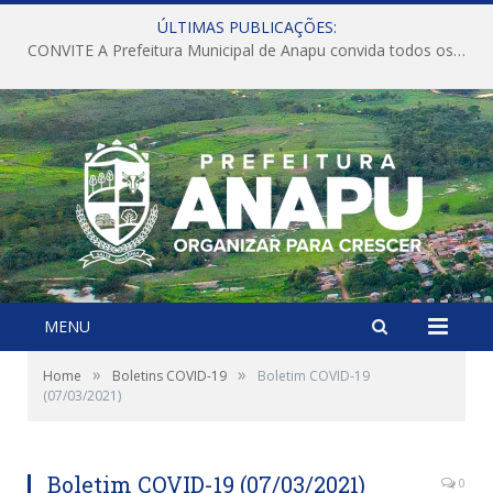
ÚLTIMAS PUBLICAÇÕES:
CONVITE A Prefeitura Municipal de Anapu convida todos os servidores públicos municipais para participarem da Audiência Pública de discussão da Lei de Diretrizes Orçamentárias (LDO), importante instrumento de planejamento das ações e investimentos da Administração Pública para o próximo exercício financeiro.
MENU
»
»
Home
Boletins COVID-19
Boletim COVID-19
(07/03/2021)
Boletim COVID-19 (07/03/2021)
0