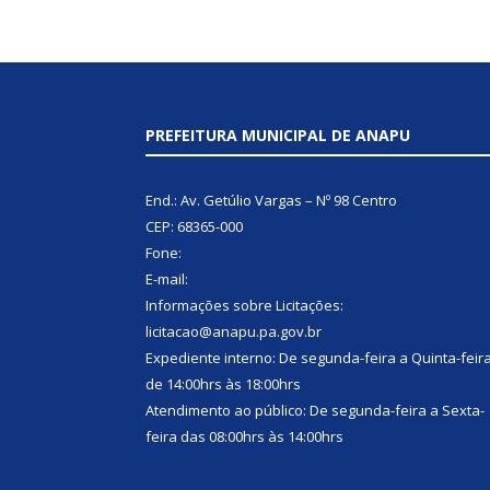
PREFEITURA MUNICIPAL DE ANAPU
End.: Av. Getúlio Vargas – Nº 98 Centro
CEP: 68365-000
Fone:
E-mail:
Informações sobre Licitações:
licitacao@anapu.pa.gov.br
Expediente interno: De segunda-feira a Quinta-feir
de 14:00hrs às 18:00hrs
Atendimento ao público: De segunda-feira a Sexta-
feira das 08:00hrs às 14:00hrs