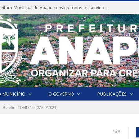
CONVITE A Prefeitura Municipal de Anapu convida todos os servidores públicos municipais para participarem da Audiência Pública de discussão da Lei de Diretrizes Orçamentárias (LDO), importante instrumento de planejamento das ações e investimentos da Administração Pública para o próximo exercício financeiro.
 MUNICÍPIO
O GOVERNO
PUBLICAÇÕES
Boletim COVID-19 (07/09/2021)
0