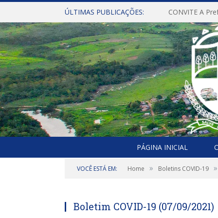
ÚLTIMAS PUBLICAÇÕES:
PÁGINA INICIAL
O
»
»
VOCÊ ESTÁ EM:
Home
Boletins COVID-19
Boletim COVID-19 (07/09/2021)