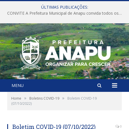
ÚLTIMAS PUBLICAÇÕES:
CONVITE A Prefeitura Municipal de Anapu convida todos os servidores públicos municipais para participarem da Audiência Pública de discussão da Lei de Diretrizes Orçamentárias (LDO), importante instrumento de planejamento das ações e investimentos da Administração Pública para o próximo exercício financeiro.
MENU
»
»
Home
Boletins COVID-19
Boletim COVID-19
(07/10/2022)
Boletim COVID-19 (07/10/2022)
0