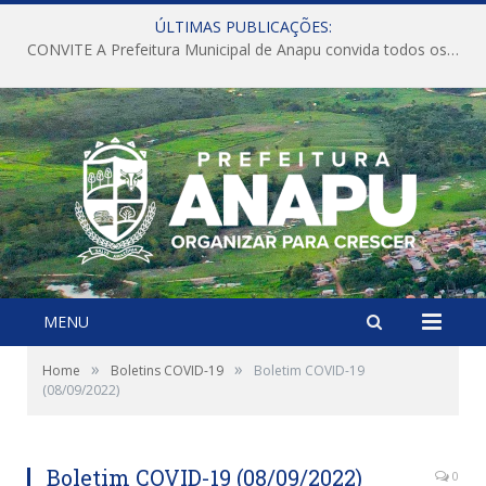
ÚLTIMAS PUBLICAÇÕES:
CONVITE A Prefeitura Municipal de Anapu convida todos os servidores públicos municipais para participarem da Audiência Pública de discussão da Lei de Diretrizes Orçamentárias (LDO), importante instrumento de planejamento das ações e investimentos da Administração Pública para o próximo exercício financeiro.
MENU
»
»
Home
Boletins COVID-19
Boletim COVID-19
(08/09/2022)
Boletim COVID-19 (08/09/2022)
0