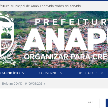
CONVITE A Prefeitura Municipal de Anapu convida todos os servidores públicos municipais para participarem da Audiência Pública de discussão da Lei de Diretrizes Orçamentárias (LDO), importante instrumento de planejamento das ações e investimentos da Administração Pública para o próximo exercício financeiro.
 MUNICÍPIO
O GOVERNO
PUBLICAÇÕES
Boletim COVID-19 (09/03/2021)
0