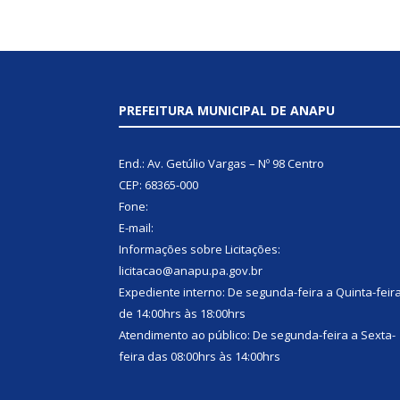
PREFEITURA MUNICIPAL DE ANAPU
End.: Av. Getúlio Vargas – Nº 98 Centro
CEP: 68365-000
Fone:
E-mail:
Informações sobre Licitações:
licitacao@anapu.pa.gov.br
Expediente interno: De segunda-feira a Quinta-feir
de 14:00hrs às 18:00hrs
Atendimento ao público: De segunda-feira a Sexta-
feira das 08:00hrs às 14:00hrs