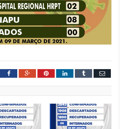
tter
Facebook
Google+
Pinterest
LinkedIn
Tumblr
Email