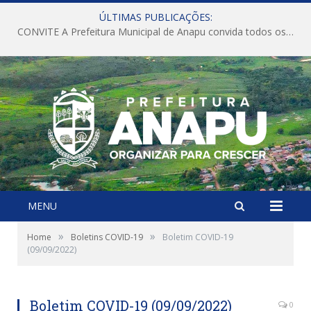
ÚLTIMAS PUBLICAÇÕES:
CONVITE A Prefeitura Municipal de Anapu convida todos os servidores públicos municipais para participarem da Audiência Pública de discussão da Lei de Diretrizes Orçamentárias (LDO), importante instrumento de planejamento das ações e investimentos da Administração Pública para o próximo exercício financeiro.
MENU
»
»
Home
Boletins COVID-19
Boletim COVID-19
(09/09/2022)
Boletim COVID-19 (09/09/2022)
0