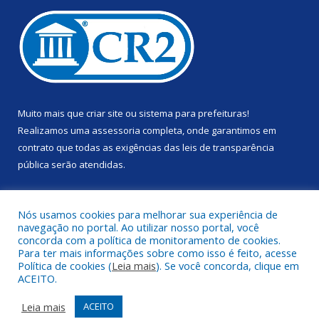
Muito mais que
criar site
ou
sistema para prefeituras
!
Realizamos uma
assessoria
completa, onde garantimos em
contrato que todas as exigências das
leis de transparência
pública
serão atendidas.
Conheça o
PNTP
e o
Radar da Transparência Pública
Nós usamos cookies para melhorar sua experiência de
navegação no portal. Ao utilizar nosso portal, você
concorda com a política de monitoramento de cookies.
Para ter mais informações sobre como isso é feito, acesse
Política de cookies (
Leia mais
). Se você concorda, clique em
Todos os direitos reservados a Prefeitura Municipal de Anapu.
ACEITO.
Mapa do Site
Acessar Área Administrativa
Leia mais
ACEITO
Acessar Webmail