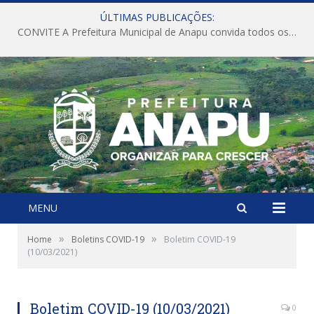
ÚLTIMAS PUBLICAÇÕES:
CONVITE A Prefeitura Municipal de Anapu convida todos os servidores públicos municipais para participarem da Audiência Pública de discussão da Lei de Diretrizes Orçamentárias (LDO), importante instrumento de planejamento das ações e investimentos da Administração Pública para o próximo exercício financeiro.
MENU
»
»
Home
Boletins COVID-19
Boletim COVID-19
(10/03/2021)
Boletim COVID-19 (10/03/2021)
0