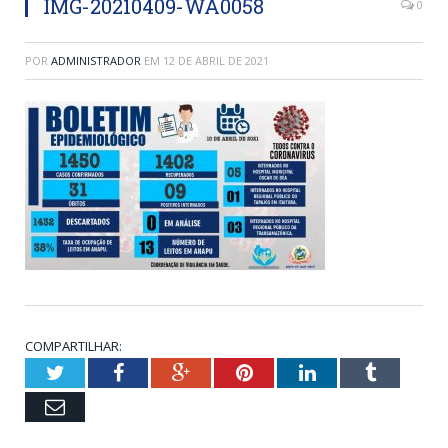
IMG-20210409-WA0058
0
POR
ADMINISTRADOR
EM
12 DE ABRIL DE 2021
COMPARTILHAR:
Twitter
Facebook
Google+
Pinterest
LinkedIn
Tumblr
Email