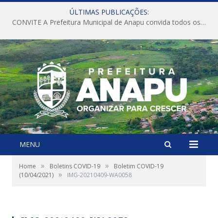
ÚLTIMAS PUBLICAÇÕES:
CONVITE A Prefeitura Municipal de Anapu convida todos os servidores públicos municipais para participarem da Audiência Pública de discussão da Lei de Diretrizes Orçamentárias (LDO), importante instrumento de planejamento das ações e investimentos da Administração Pública para o próximo exercício financeiro.
MENU
»
»
Home
Boletins COVID-19
Boletim COVID-19
»
(10/04/2021)
IMG-20210409-WA0058