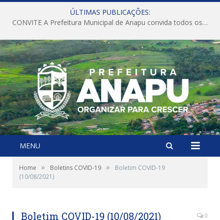
ÚLTIMAS PUBLICAÇÕES:
CONVITE A Prefeitura Municipal de Anapu convida todos os servidores públicos municipais para participarem da Audiência Pública de discussão da Lei de Diretrizes Orçamentárias (LDO), importante instrumento de planejamento das ações e investimentos da Administração Pública para o próximo exercício financeiro.
MENU
»
»
Home
Boletins COVID-19
Boletim COVID-19
(10/08/2021)
Boletim COVID-19 (10/08/2021)
0