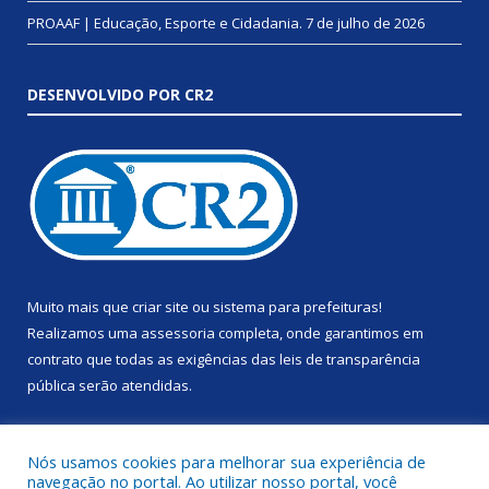
PROAAF | Educação, Esporte e Cidadania.
7 de julho de 2026
DESENVOLVIDO POR CR2
Muito mais que
criar site
ou
sistema para prefeituras
!
Realizamos uma
assessoria
completa, onde garantimos em
contrato que todas as exigências das
leis de transparência
pública
serão atendidas.
Conheça o
PNTP
e o
Radar da Transparência Pública
Nós usamos cookies para melhorar sua experiência de
navegação no portal. Ao utilizar nosso portal, você