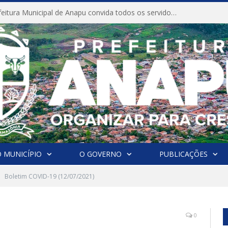
CONVITE A Prefeitura Municipal de Anapu convida todos os servidores públicos municipais para participarem da Audiência Pública de discussão da Lei de Diretrizes Orçamentárias (LDO), importante instrumento de planejamento das ações e investimentos da Administração Pública para o próximo exercício financeiro.
 MUNICÍPIO
O GOVERNO
PUBLICAÇÕES
Boletim COVID-19 (12/07/2021)
0