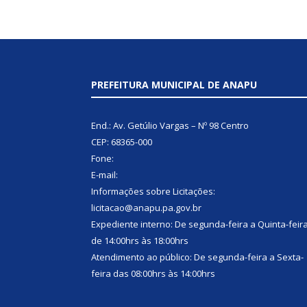
PREFEITURA MUNICIPAL DE ANAPU
End.: Av. Getúlio Vargas – Nº 98 Centro
CEP: 68365-000
Fone:
E-mail:
Informações sobre Licitações:
licitacao@anapu.pa.gov.br
Expediente interno: De segunda-feira a Quinta-feir
de 14:00hrs às 18:00hrs
Atendimento ao público: De segunda-feira a Sexta-
feira das 08:00hrs às 14:00hrs