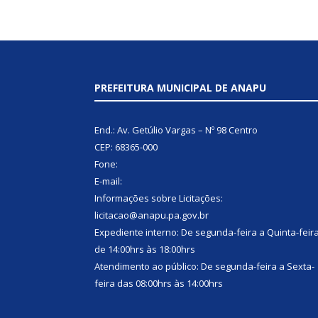
PREFEITURA MUNICIPAL DE ANAPU
End.: Av. Getúlio Vargas – Nº 98 Centro
CEP: 68365-000
Fone:
E-mail:
Informações sobre Licitações:
licitacao@anapu.pa.gov.br
Expediente interno: De segunda-feira a Quinta-feir
de 14:00hrs às 18:00hrs
Atendimento ao público: De segunda-feira a Sexta-
feira das 08:00hrs às 14:00hrs