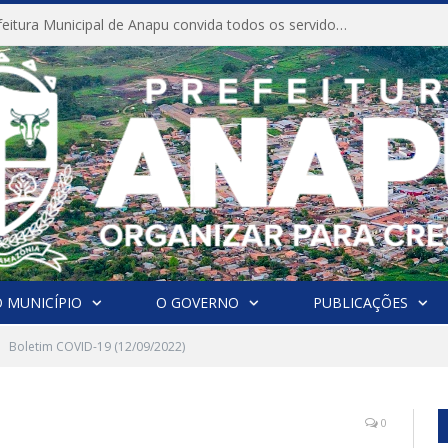
CONVITE A Prefeitura Municipal de Anapu convida todos os servidores públicos municipais para participarem da Audiência Pública de discussão da Lei de Diretrizes Orçamentárias (LDO), importante instrumento de planejamento das ações e investimentos da Administração Pública para o próximo exercício financeiro.
 MUNICÍPIO
O GOVERNO
PUBLICAÇÕES
Boletim COVID-19 (12/09/2022)
0