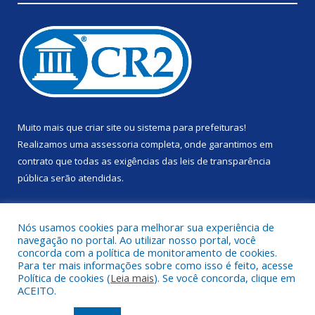
Muito mais que
criar site
ou
sistema para prefeituras
!
Realizamos uma
assessoria
completa, onde garantimos em
contrato que todas as exigências das
leis de transparência
pública
serão atendidas.
Conheça o
PNTP
e o
Radar da Transparência Pública
Nós usamos cookies para melhorar sua experiência de
navegação no portal. Ao utilizar nosso portal, você
concorda com a política de monitoramento de cookies.
Para ter mais informações sobre como isso é feito, acesse
Política de cookies (
Leia mais
). Se você concorda, clique em
Todos os direitos reservados a Prefeitura Municipal de Anapu.
ACEITO.