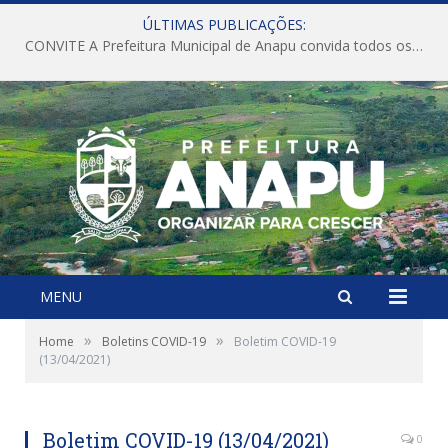
ÚLTIMAS PUBLICAÇÕES:
CONVITE A Prefeitura Municipal de Anapu convida todos os servidores públicos municipais para participarem da Audiência Pública de discussão da Lei de Diretrizes Orçamentárias (LDO), importante instrumento de planejamento das ações e investimentos da Administração Pública para o próximo exercício financeiro.
MENU
»
»
Home
Boletins COVID-19
Boletim COVID-19
(13/04/2021)
Boletim COVID-19 (13/04/2021)
0