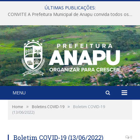
ÚLTIMAS PUBLICAÇÕES:
CONVITE A Prefeitura Municipal de Anapu convida todos os servidores públicos municipais para participarem da Audiência Pública de discussão da Lei de Diretrizes Orçamentárias (LDO), importante instrumento de planejamento das ações e investimentos da Administração Pública para o próximo exercício financeiro.
MENU
»
»
Home
Boletins COVID-19
Boletim COVID-19
(13/06/2022)
Boletim COVID-19 (13/06/2022)
0