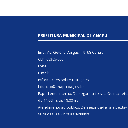
PREFEITURA MUNICIPAL DE ANAPU
End.: Av. Getúlio Vargas – Nº 98 Centro
CEP: 68365-000
Fone:
E-mail:
Informações sobre Licitações:
licitacao@anapu.pa.gov.br
Expediente interno: De segunda-feira a Quinta-feir
de 14:00hrs às 18:00hrs
Atendimento ao público: De segunda-feira a Sexta-
feira das 08:00hrs às 14:00hrs