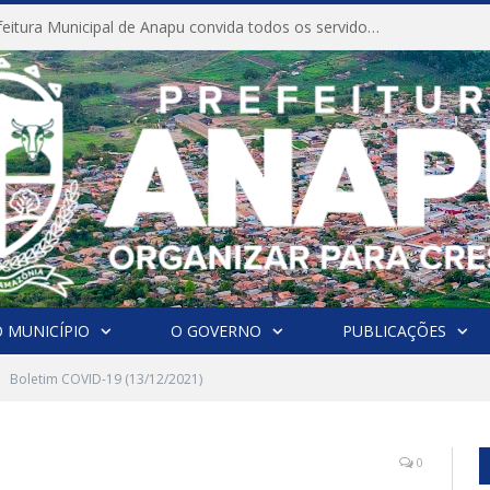
CONVITE A Prefeitura Municipal de Anapu convida todos os servidores públicos municipais para participarem da Audiência Pública de discussão da Lei de Diretrizes Orçamentárias (LDO), importante instrumento de planejamento das ações e investimentos da Administração Pública para o próximo exercício financeiro.
 MUNICÍPIO
O GOVERNO
PUBLICAÇÕES
Boletim COVID-19 (13/12/2021)
0