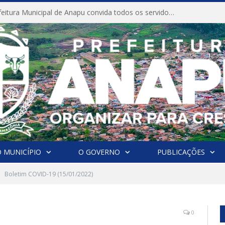
CONVITE A Prefeitura Municipal de Anapu convida todos os servidores públicos municipais para participarem da Audiência Pública de discussão da Lei de Diretrizes Orçamentárias (LDO), importante instrumento de planejamento das ações e investimentos da Administração Pública para o próximo exercício financeiro.
 MUNICÍPIO
O GOVERNO
PUBLICAÇÕES
Boletim COVID-19 (15/01/2022)
0