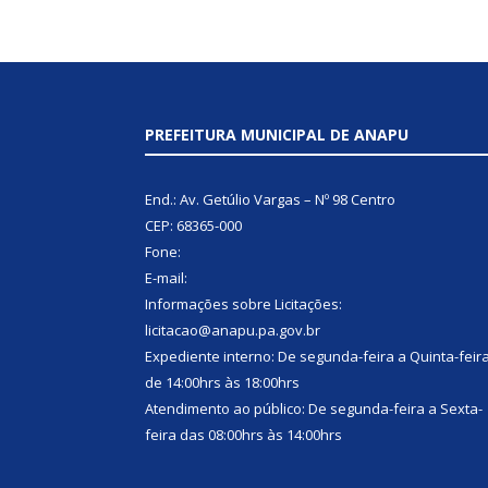
PREFEITURA MUNICIPAL DE ANAPU
End.: Av. Getúlio Vargas – Nº 98 Centro
CEP: 68365-000
Fone:
E-mail:
Informações sobre Licitações:
licitacao@anapu.pa.gov.br
Expediente interno: De segunda-feira a Quinta-feir
de 14:00hrs às 18:00hrs
Atendimento ao público: De segunda-feira a Sexta-
feira das 08:00hrs às 14:00hrs