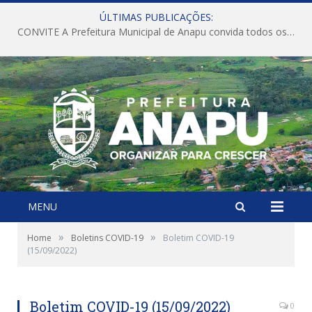
ÚLTIMAS PUBLICAÇÕES:
CONVITE A Prefeitura Municipal de Anapu convida todos os servidores públicos municipais para participarem da Audiência Pública de discussão da Lei de Diretrizes Orçamentárias (LDO), importante instrumento de planejamento das ações e investimentos da Administração Pública para o próximo exercício financeiro.
MENU
»
»
Home
Boletins COVID-19
Boletim COVID-19
(15/09/2022)
Boletim COVID-19 (15/09/2022)
0