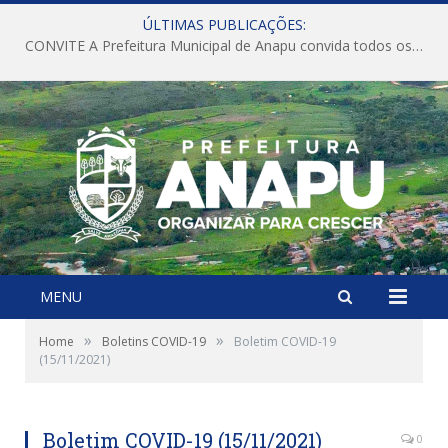
ÚLTIMAS PUBLICAÇÕES:
CONVITE A Prefeitura Municipal de Anapu convida todos os servidores públicos municipais para participarem da Audiência Pública de discussão da Lei de Diretrizes Orçamentárias (LDO), importante instrumento de planejamento das ações e investimentos da Administração Pública para o próximo exercício financeiro.
MENU
»
»
Home
Boletins COVID-19
Boletim COVID-19
(15/11/2021)
Boletim COVID-19 (15/11/2021)
0