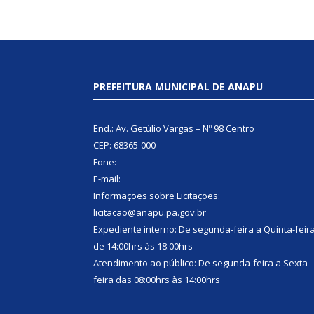
PREFEITURA MUNICIPAL DE ANAPU
End.: Av. Getúlio Vargas – Nº 98 Centro
CEP: 68365-000
Fone:
E-mail:
Informações sobre Licitações:
licitacao@anapu.pa.gov.br
Expediente interno: De segunda-feira a Quinta-feir
de 14:00hrs às 18:00hrs
Atendimento ao público: De segunda-feira a Sexta-
feira das 08:00hrs às 14:00hrs