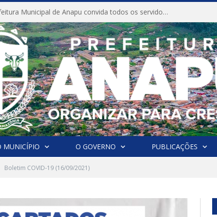
CONVITE A Prefeitura Municipal de Anapu convida todos os servidores públicos municipais para participarem da Audiência Pública de discussão da Lei de Diretrizes Orçamentárias (LDO), importante instrumento de planejamento das ações e investimentos da Administração Pública para o próximo exercício financeiro.
 MUNICÍPIO
O GOVERNO
PUBLICAÇÕES
Boletim COVID-19 (16/09/2021)