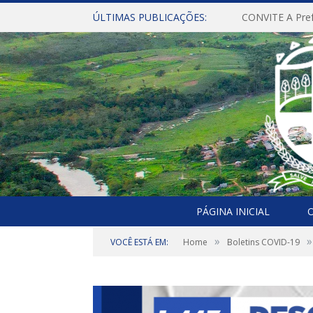
ÚLTIMAS PUBLICAÇÕES:
PÁGINA INICIAL
O
»
»
VOCÊ ESTÁ EM:
Home
Boletins COVID-19