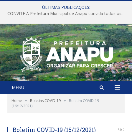
ÚLTIMAS PUBLICAÇÕES:
CONVITE A Prefeitura Municipal de Anapu convida todos os servidores públicos municipais para participarem da Audiência Pública de discussão da Lei de Diretrizes Orçamentárias (LDO), importante instrumento de planejamento das ações e investimentos da Administração Pública para o próximo exercício financeiro.
MENU
»
»
Home
Boletins COVID-19
Boletim COVID-19
(16/12/2021)
Boletim COVID-19 (16/12/2021)
0