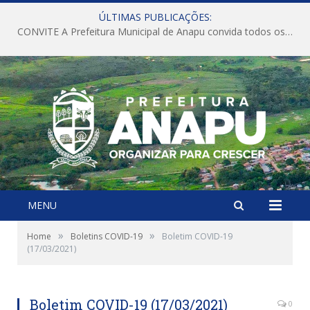
ÚLTIMAS PUBLICAÇÕES:
CONVITE A Prefeitura Municipal de Anapu convida todos os servidores públicos municipais para participarem da Audiência Pública de discussão da Lei de Diretrizes Orçamentárias (LDO), importante instrumento de planejamento das ações e investimentos da Administração Pública para o próximo exercício financeiro.
MENU
»
»
Home
Boletins COVID-19
Boletim COVID-19
(17/03/2021)
Boletim COVID-19 (17/03/2021)
0