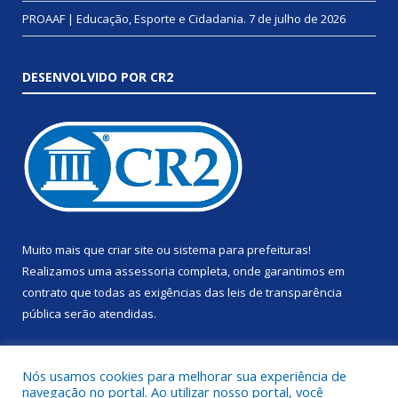
PROAAF | Educação, Esporte e Cidadania.
7 de julho de 2026
DESENVOLVIDO POR CR2
Muito mais que
criar site
ou
sistema para prefeituras
!
Realizamos uma
assessoria
completa, onde garantimos em
contrato que todas as exigências das
leis de transparência
pública
serão atendidas.
Conheça o
PNTP
e o
Radar da Transparência Pública
Nós usamos cookies para melhorar sua experiência de
navegação no portal. Ao utilizar nosso portal, você