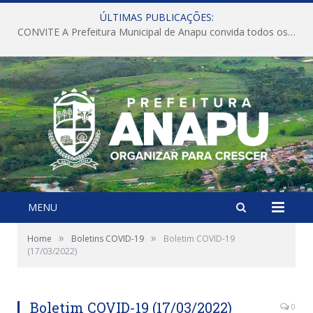
ÚLTIMAS PUBLICAÇÕES:
CONVITE A Prefeitura Municipal de Anapu convida todos os servidores públicos municipais para participarem da Audiência Pública de discussão da Lei de Diretrizes Orçamentárias (LDO), importante instrumento de planejamento das ações e investimentos da Administração Pública para o próximo exercício financeiro.
MENU
»
»
Home
Boletins COVID-19
Boletim COVID-19
(17/03/2022)
Boletim COVID-19 (17/03/2022)
0